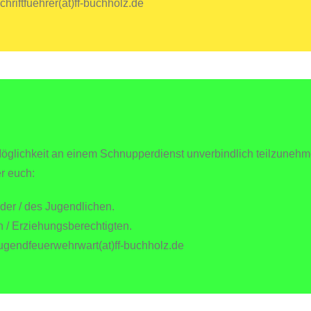
hriftfuehrer(at)ff-buchholz.de
öglichkeit an einem Schnupperdienst unverbindlich teilzunehme
r euch:
der / des Jugendlichen.
/ Erziehungsberechtigten.
jugendfeuerwehrwart(at)ff-buchholz.de